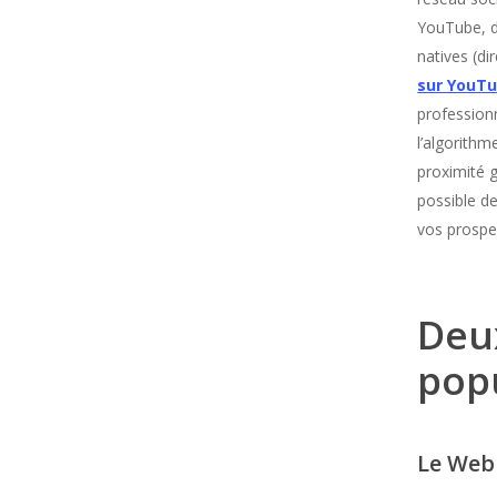
YouTube, d
natives (d
sur YouT
professionn
l’algorithm
proximité 
possible d
vos prospec
Deu
pop
Le Web