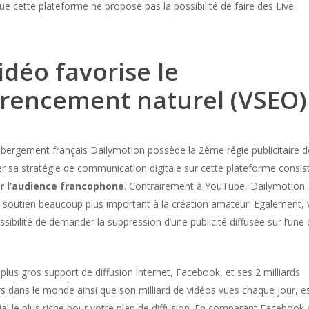
ue cette plateforme ne propose pas la possibilité de faire des Live.
idéo favorise le
érencement naturel (VSEO)
hébergement français Dailymotion possède la 2ème régie publicitaire d
er sa stratégie de communication digitale sur cette plateforme consis
er l’audience francophone
. Contrairement à YouTube, Dailymotion
 soutien beaucoup plus important à la création amateur. Egalement,
ssibilité de demander la suppression d’une publicité diffusée sur l’une
.
lus gros support de diffusion internet, Facebook, et ses 2 milliards
urs dans le monde ainsi que son milliard de vidéos vues chaque jour, es
al le plus riche pour votre plan de diffusion. En comparant Facebook