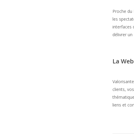
Proche du L
les specta
interfaces 
délivrer un
La Web
Valorisante
clients, vo
thématique
liens et co