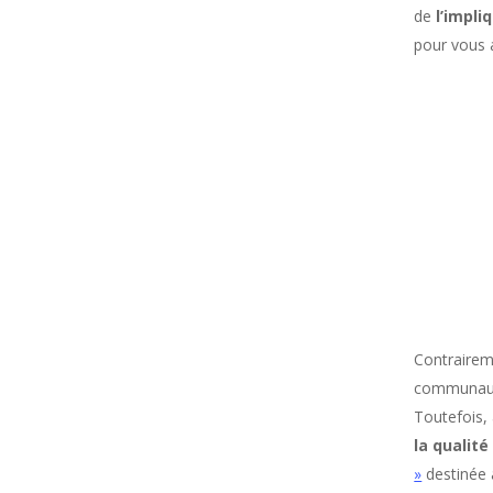
de
l’impli
pour vous 
Contrairem
communauté
Toutefois,
la qualit
»
destinée a