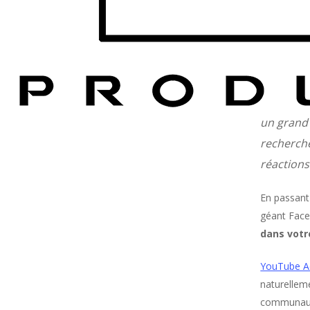
Pour que 
un grand
rech
erch
réactions
En passant
géant Fac
dans votr
YouTube Ad
naturelleme
communauta