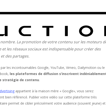
votre vidéo remplisse tous vos objectifs, elle doit être vue 
 nombre. La promotion de votre contenu sur les moteurs d
e et les réseaux sociaux est indispensable pour créer des
 et des partages.
 par les incontournables Google, YouTube, Vimeo, Dailymotion ou le
ebook,
les plateformes de diffusion s’inscrivent indéniablemen
e stratégie de contenu
.
vertising
appartient à la maison mère « Google», vous serez
nt bien référencé. Publier votre vidéo sur cette plateforme très
ire permet de cibler précisément votre audience (souvent jeune) et