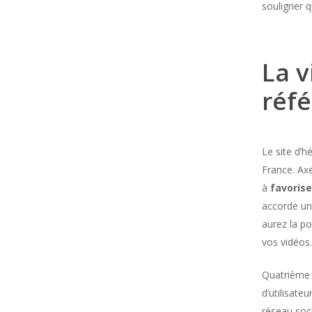
souligner q
La v
réf
Le site d’
France. Ax
à
favoris
accorde un
aurez la po
vos vidéos
Quatrième p
d’utilisate
réseau soci