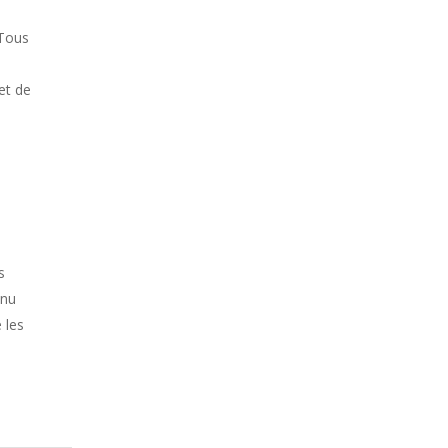
 Tous
et de
s
enu
 les