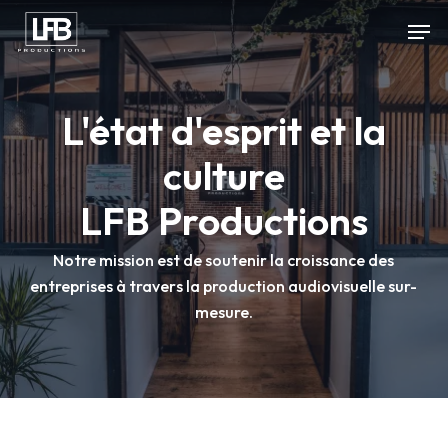
Skip
Men
to
main
content
L'état d'esprit et la
culture
LFB Productions
Notre mission est de soutenir la croissance des
entreprises à travers la production audiovisuelle sur-
mesure.