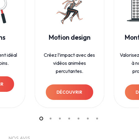
ns
Motion design
Mont
nt idéal
Créez l’impact avec des
Valorise
oins.
vidéos animées
à n
percutantes.
pr
IR
DÉCOUVRIR
D
NOS AVIS