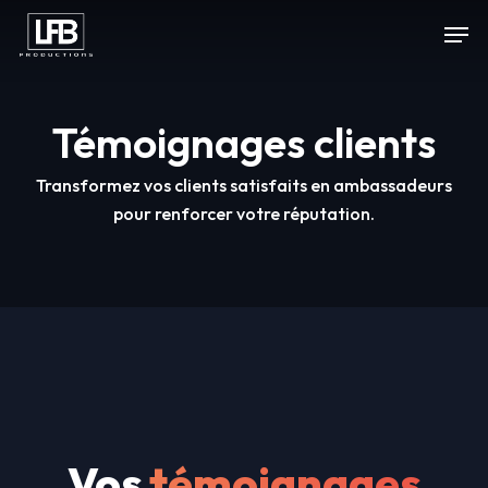
Skip
Men
to
Close
main
Menu
content
Témoignages clients
Transformez vos clients satisfaits en ambassadeurs
pour renforcer votre réputation.
Vos
témoignages