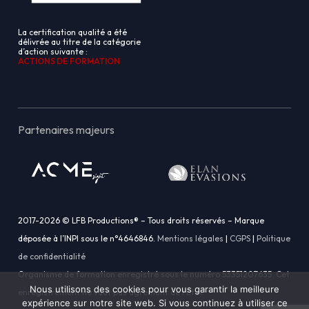
La certification qualité a été
délivrée au titre de la catégorie
d’action suivante :
ACTIONS DE FORMATION
Partenaires majeurs
2017-2026 © LFB Productions® – Tous droits réservés – Marque
déposée à l’INPI sous le n°4646846.
Mentions légales
|
CGPS
|
Politique
de confidentialité
Organisme de formation enregistré sous le numéro 53351207635. Cet
Nous utilisons des cookies pour vous garantir la meilleure
enregistrement ne vaut pas agrément de l’État.
expérience sur notre site web. Si vous continuez à utiliser ce